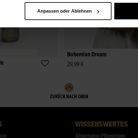
Anpassen oder Ablehnen
Bohemian Dream
de
29,99 €
ZURÜCK NACH OBEN
S
WISSENSWERTES
eile
Allgemeine Pflegetipps