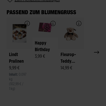
PASSEND ZUM BLUMENGRUSS
Happy
Birthday
Lindt
Fleurop-
3,99 €
Pralinen
Teddy
9,99 €
"Felix"
14,99 €
Inhalt:
0.097
kg
(102,99 € /
1 kg)