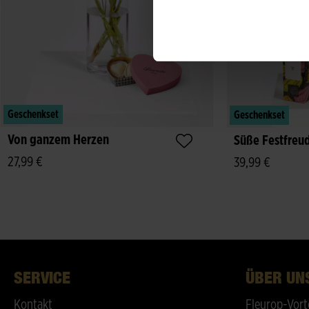
Geschenkset
Geschenkset
Von ganzem Herzen
Süße Festfreu
27,99 €
39,99 €
SERVICE
ÜBER UN
Kontakt
Fleurop-Vort