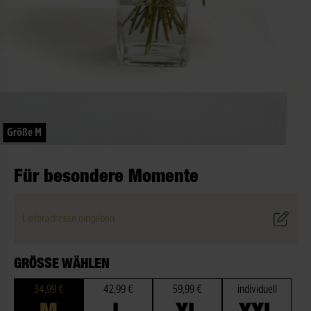
Größe M
Für besondere Momente
Lieferadresse eingeben
GRÖSSE WÄHLEN
34,99 €
42,99 €
59,99 €
individuell
M
L
XL
XXL