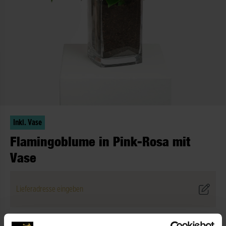
Inkl. Vase
Flamingoblume in Pink-Rosa mit
Vase
Lieferadresse eingeben