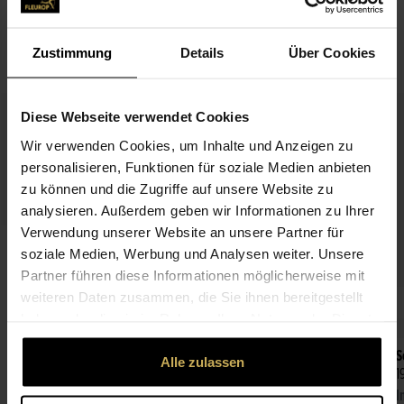
BESCHREIBUNG
Zustimmung
Details
Über Cookies
PASSEND ZUM BLUMENGRUSS
Diese Webseite verwendet Cookies
Wir verwenden Cookies, um Inhalte und Anzeigen zu
personalisieren, Funktionen für soziale Medien anbieten
zu können und die Zugriffe auf unsere Website zu
analysieren. Außerdem geben wir Informationen zu Ihrer
Verwendung unserer Website an unsere Partner für
Alles Liebe
soziale Medien, Werbung und Analysen weiter. Unsere
3,99 €
Partner führen diese Informationen möglicherweise mit
weiteren Daten zusammen, die Sie ihnen bereitgestellt
haben oder die sie im Rahmen Ihrer Nutzung der Dienste
gesammelt haben.
Fleur de Choco Pralinen
S
Alle zulassen
6,99 €
1
Inhalt:
62 g
I