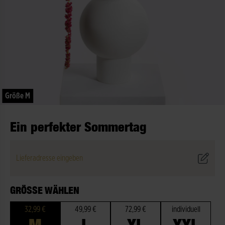
Größe M
Ein perfekter Sommertag
Lieferadresse eingeben
GRÖSSE WÄHLEN
32,99 €
49,99 €
72,99 €
individuell
M
L
XL
XXL