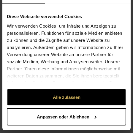
25 cm Höhe) gehört beispielsweise die kompakte
Sorte ‘
Twinny Peach
’
. ‘
Bronze Dragon
’ hat rosa-
Diese Webseite verwendet Cookies
weiße Blüten und wächst auch niedrig. Hoch wächst
Wir verwenden Cookies, um Inhalte und Anzeigen zu
die rosafarbene ‘
Rosella
’. ‘
Appleblossom
’ hat weiße
personalisieren, Funktionen für soziale Medien anbieten
Blüten mit rosaorangefarbener Mitte und wächst 60
zu können und die Zugriffe auf unsere Website zu
analysieren. Außerdem geben wir Informationen zu Ihrer
bis 70 cm hoch. Wer es feuerrot mag, der greift zu
Verwendung unserer Website an unsere Partner für
'
Defiance
', die mehr als 70 cm hoch wächst.
soziale Medien, Werbung und Analysen weiter. Unsere
Partner führen diese Informationen möglicherweise mit
weiteren Daten zusammen, die Sie ihnen bereitgestellt
LÖWENMÄULCHEN
haben oder die sie im Rahmen Ihrer Nutzung der Dienste
gesammelt haben.
PFLEGEN UND
Alle zulassen
PFLANZEN
Anpassen oder Ablehnen
Löwenmäulchen haben
keine besonderen