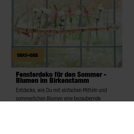
DEKO-IDEE
Fensterdeko für den Sommer -
Blumen im Birkenstamm
Entdecke, wie Du mit einfachen Mitteln und
sommerlichen Blumen eine bezaubernde
Fensterdeko selbst gestalten kannst.