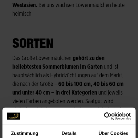
Westasien.
Bei uns wachsen Löwenmäulchen heute
heimisch.
SORTEN
Das Große Löwenmäulchen
gehört zu den
beliebtesten Sommerblumen im Garten
und ist
hauptsächlich als Hybridzüchtungen auf dem Markt,
die nach der Größe –
60 bis 100 cm, 40 bis 60 cm
und unter 40 cm – in drei Kategorien
und jeweils
vielen Farben angeboten werden. Saatgut wird
vielfach als Mischungen angeboten. Auch historische
Sorten stehen im Sortiment. Für Ampeln und
Balkonkästen eignen sich die hängenden
Zustimmung
Details
Über Cookies
Antirrhinum pendula
. Zu den niedrigen Sorten (bis