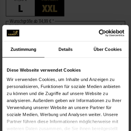
L
XXL
Wunschgröße ab 114,99 €
€
Zum Merkzettel hinzufügen
Zustimmung
Details
Über Cookies
114,99 €
JETZT BESTELLEN
Preise inkl. MwSt. zzgl. Versandkosten
Diese Webseite verwendet Cookies
BESCHREIBUNG
Wir verwenden Cookies, um Inhalte und Anzeigen zu
personalisieren, Funktionen für soziale Medien anbieten
zu können und die Zugriffe auf unsere Website zu
PASSEND ZUM BLUMENGRUSS
analysieren. Außerdem geben wir Informationen zu Ihrer
Verwendung unserer Website an unsere Partner für
soziale Medien, Werbung und Analysen weiter. Unsere
Partner führen diese Informationen möglicherweise mit
weiteren Daten zusammen, die Sie ihnen bereitgestellt