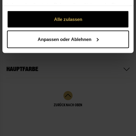
haben oder die sie im Rahmen Ihrer Nutzung der Dienste
gesammelt haben.
Alle zulassen
In stillem Gedenken
3,99 €
Anpassen oder Ablehnen
HAUPTBLÜTE
HAUPTFARBE
ZURÜCK NACH OBEN