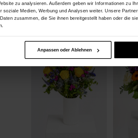
Website zu analysieren. Außerdem geben wir Informationen zu I
Kunterbu
r soziale Medien, Werbung und Analysen weiter. Unsere Partner
29,99 €
it
 Daten zusammen, die Sie ihnen bereitgestellt haben oder die s
n.
Paketversand
No
Anpassen oder Ablehnen