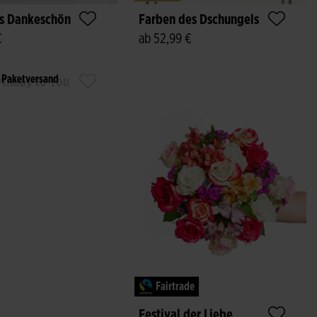
es Dankeschön
Farben des Dschungels
€
ab 52,99 €
Paketversand
rthday to You
Fairtrade
Festival der Liebe