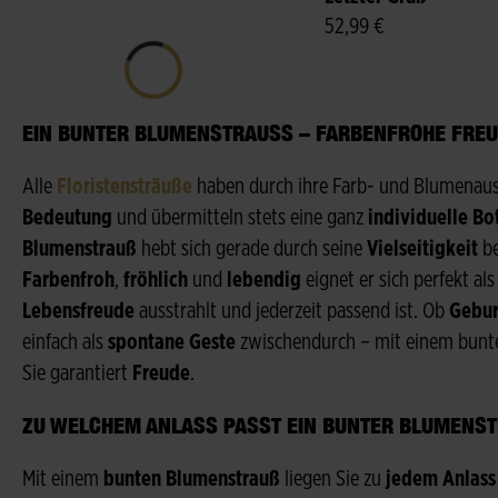
52,99 €
Paketversand
Noch heute liefer
Pop of Colour
Charity Strauß
49,99 €
ab 33,99 €
Premium
Paketversand
Bunter
Reise ins Paradies
ab 49,99 €
Wildblumenstrauß
29,99 €
Fairtrade
Rosenfreude
ab 39,99 €
EIN BUNTER BLUMENSTRAUSS – FARBENFROHE FREUD
Alle
Floristensträuße
haben durch ihre Farb- und Blumenausw