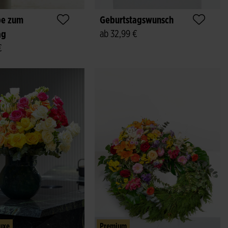
be zum
Geburtstagswunsch
ab 32,99 €
ag
€
luxe
Premium