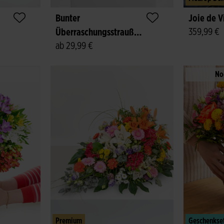
Bunter
Joie de V
359,99 €
Überraschungsstrauß
ab 29,99 €
zum Geburtstag
No
Premium
Geschenkse