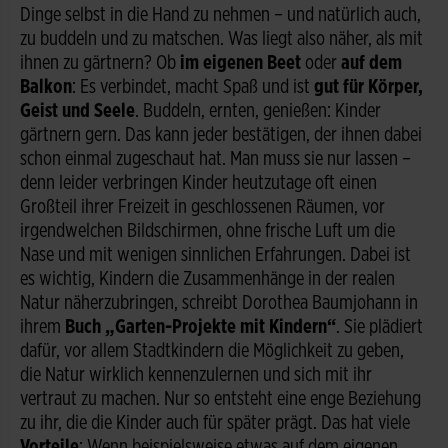
Dinge selbst in die Hand zu nehmen – und natürlich auch,
zu buddeln und zu matschen. Was liegt also näher, als mit
ihnen zu gärtnern? Ob
im eigenen Beet
oder
auf dem
Balkon
: Es verbindet, macht Spaß und ist
gut für Körper,
Geist und Seele
. Buddeln, ernten, genießen: Kinder
gärtnern gern. Das kann jeder bestätigen, der ihnen dabei
schon einmal zugeschaut hat. Man muss sie nur lassen –
denn leider verbringen Kinder heutzutage oft einen
Großteil ihrer Freizeit in geschlossenen Räumen, vor
irgendwelchen Bildschirmen, ohne frische Luft um die
Nase und mit wenigen sinnlichen Erfahrungen. Dabei ist
es wichtig, Kindern die Zusammenhänge in der realen
Natur näherzubringen, schreibt Dorothea Baumjohann in
ihrem
Buch „Garten-Projekte mit Kindern“
. Sie plädiert
dafür, vor allem Stadtkindern die Möglichkeit zu geben,
die Natur wirklich kennenzulernen und sich mit ihr
vertraut zu machen. Nur so entsteht eine enge Beziehung
zu ihr, die die Kinder auch für später prägt. Das hat viele
Vorteile
: Wenn beispielsweise etwas auf dem eigenen