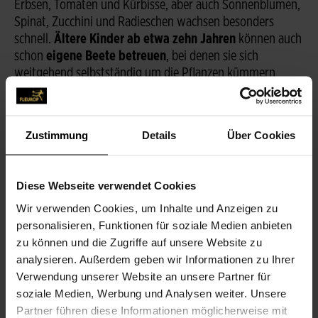
Erbsen, Tomaten und Kürbisse, aber auch Sonnenblumen,
Spinat, Zucchini und Radieschen wachsen besonders
schnell.
Ältere Kinder ab etwa zehn Jahren
können auch
schon
eigene Beete betreuen
, bei denen sie sich
weitgehend selbstständig um die Pflanzen kümmern
sollten. Das
schult ihr Verantwortungsbewusstsein
.
Zustimmung
Details
Über Cookies
GÄRTNERN AUF BALKONIEN
Man braucht aber nicht unbedingt ein Beet, um mit
Diese Webseite verwendet Cookies
Kindern zu gärtnern. Selbst auf einem Balkon lassen sich
Kräuter, Möhren und Radieschen, Tomaten oder
Wir verwenden Cookies, um Inhalte und Anzeigen zu
Erdbeeren
anbauen. Dafür gibt es im Fachhandel
Mini-
personalisieren, Funktionen für soziale Medien anbieten
Gewächshäuser
mit kleinen Quelltöpfen. Meist reicht aber
zu können und die Zugriffe auf unsere Website zu
auch nur gute Nährerde, um die Pflanzen zum Wachsen zu
analysieren. Außerdem geben wir Informationen zu Ihrer
bringen. Kinder sollten die Töpfe auf dem Balkon
ohne
Verwendung unserer Website an unsere Partner für
fremde Hilfe erreichen
können, damit sie ihrer Aufgabe,
soziale Medien, Werbung und Analysen weiter. Unsere
sich um die Pflanzen zu kümmern, auch wirklich
Partner führen diese Informationen möglicherweise mit