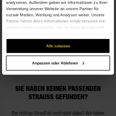
analysieren. Außerdem geben wir Informationen zu Ihrer
Verwendung unserer Website an unsere Partner für
soziale Medien, Werbung und Analysen weiter. Unsere
Partner führen diese Informationen möglicherweise mit
weiteren Daten zusammen, die Sie ihnen bereitgestellt
haben oder die sie im Rahmen Ihrer Nutzung der Dienste
gesammelt haben.
Premium
Alle zulassen
Standing Spray for Celebration
- for openings, weddings
ab 140,00 €
Anpassen oder Ablehnen
SIE HABEN KEINEN PASSENDEN
STRAUSS GEFUNDEN?
Der richtige Strauß ist noch nicht dabei? Wir haben