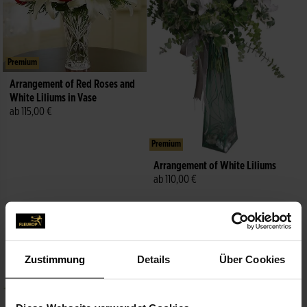
Premium
Arrangement of Red Roses and
White Liliums in Vase
ab 115,00 €
Premium
Arrangement of White Liliums
ab 110,00 €
Noch heute lieferbar
Noch heute lieferbar
Zustimmung
Details
Über Cookies