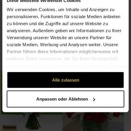
Diese Webseite verwendet Cookies
Wir verwenden Cookies, um Inhalte und Anzeigen zu
personalisieren, Funktionen für soziale Medien anbieten
Premium
zu können und die Zugriffe auf unsere Website zu
Valentine's Arrangement
analysieren. Außerdem geben wir Informationen zu Ihrer
110,00 €
Verwendung unserer Website an unsere Partner für
soziale Medien, Werbung und Analysen weiter. Unsere
Premium
Partner führen diese Informationen möglicherweise mit
Hand Tied Bouquet
weiteren Daten zusammen, die Sie ihnen bereitgestellt
ab 85,00 €
haben oder die sie im Rahmen Ihrer Nutzung der Dienste
gesammelt haben.
Noch heute lieferbar
Noch heute lieferbar
Alle zulassen
Anpassen oder Ablehnen
Premium