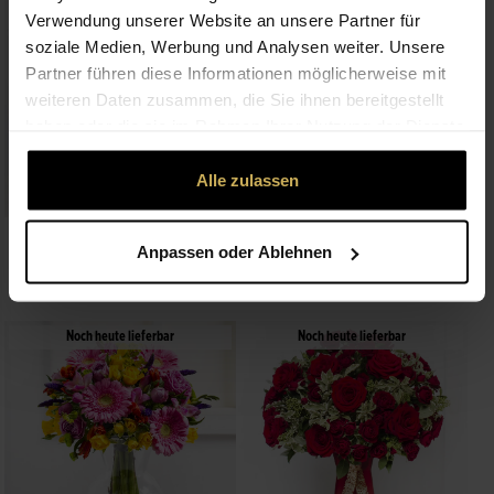
Noch heute lieferbar
Noch heute lieferbar
Verwendung unserer Website an unsere Partner für
soziale Medien, Werbung und Analysen weiter. Unsere
Partner führen diese Informationen möglicherweise mit
weiteren Daten zusammen, die Sie ihnen bereitgestellt
haben oder die sie im Rahmen Ihrer Nutzung der Dienste
gesammelt haben.
Alle zulassen
Premium
Premium
Romantic Bouquet in Red and
Thinking about You
Anpassen oder Ablehnen
White Colours
ab 72,00 €
ab 60,00 €
Noch heute lieferbar
Noch heute lieferbar