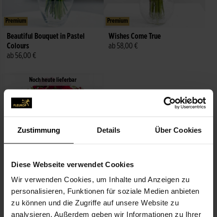
Premium
Premium
Beautiful Bouquet in Pastel
Wishes Come True
Colours
ab 58,00 €
ab 56,00 €
Noch heute lieferbar
Zustimmung
Details
Über Cookies
Diese Webseite verwendet Cookies
Premium
Wir verwenden Cookies, um Inhalte und Anzeigen zu
For the Loving Heart
personalisieren, Funktionen für soziale Medien anbieten
ab 70,00 €
zu können und die Zugriffe auf unsere Website zu
analysieren. Außerdem geben wir Informationen zu Ihrer