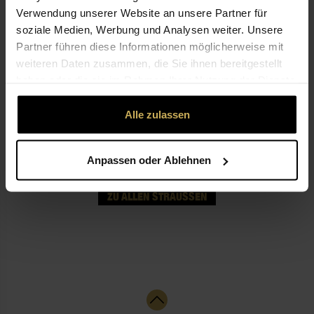
Verwendung unserer Website an unsere Partner für
soziale Medien, Werbung und Analysen weiter. Unsere
SIE HABEN KEINEN PASSENDEN
Partner führen diese Informationen möglicherweise mit
STRAUSS GEFUNDEN?
weiteren Daten zusammen, die Sie ihnen bereitgestellt
haben oder die sie im Rahmen Ihrer Nutzung der Dienste
gesammelt haben.
Der richtige Strauß ist noch nicht dabei? Wir haben
Alle zulassen
Ihnen ein paar weitere Blumen zusammengestellt, die
Ihnen gefallen könnten.
Anpassen oder Ablehnen
ZU ALLEN STRÄUSSEN