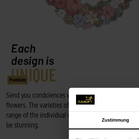
Premium
Send you condolences with a beautiful funeral wr
flowers. The varieties of the flowers may vary, d
range of the individual shop, but the florists will 
Zustimmung
be stunning.