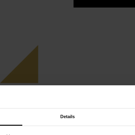
eath in decorated with
epending on the product
make sure your flowers will
Details