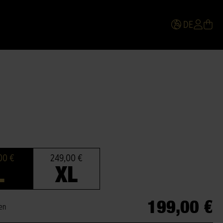
DE
00 €
249,00 €
L
XL
199,00 €
ten