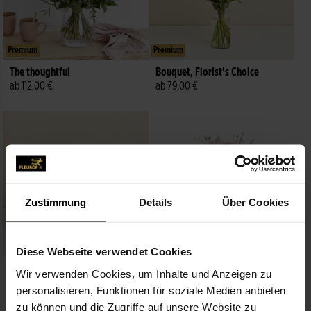
Premium
Premium
The thoughtful
Bouquet, Florist's Choice
ab 112,00 €
ab 79,00 €
Zustimmung
Details
Über Cookies
Premium
Premium
Diese Webseite verwendet Cookies
Bouquet of seasonal cut flowers
The one for the birthday
Wir verwenden Cookies, um Inhalte und Anzeigen zu
ab 57,00 €
ab 87,00 €
personalisieren, Funktionen für soziale Medien anbieten
zu können und die Zugriffe auf unsere Website zu