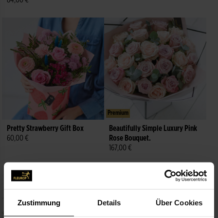
84,00 €
Premium
Pretty Strawberry Gift Box
Beautifully Simple Luxury Pink
60,00 €
Rose Bouquet.
167,00 €
Zustimmung
Details
Über Cookies