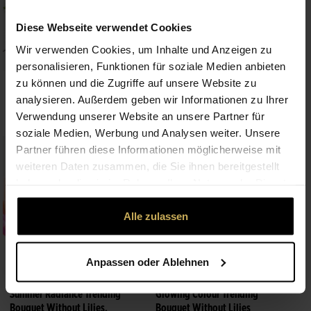
Diese Webseite verwendet Cookies
Wir verwenden Cookies, um Inhalte und Anzeigen zu
Premium
Premium
personalisieren, Funktionen für soziale Medien anbieten
zu können und die Zugriffe auf unsere Website zu
Beautifully Simple Large White
Hand-tied Bouquet.
Flower Wrap.
68,00 €
analysieren. Außerdem geben wir Informationen zu Ihrer
97,00 €
Verwendung unserer Website an unsere Partner für
soziale Medien, Werbung und Analysen weiter. Unsere
Partner führen diese Informationen möglicherweise mit
weiteren Daten zusammen, die Sie ihnen bereitgestellt
haben oder die sie im Rahmen Ihrer Nutzung der Dienste
gesammelt haben.
Alle zulassen
Anpassen oder Ablehnen
Premium
Premium
Summer Radiance Trending
Glowing Colour Trending
Bouquet Without Lilies.
Bouquet Without Lilies