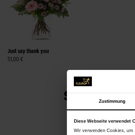
Just say thank you
51,00 €
SIE HABEN K
Zustimmung
Der richtige S
Diese Webseite verwendet 
Wir verwenden Cookies, um I