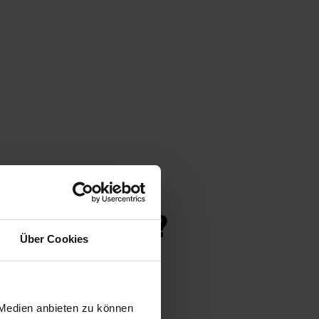
S GEFUNDEN?
Über Cookies
 weitere Blumen
 Medien anbieten zu können