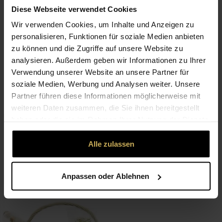
Premium
Diese Webseite verwendet Cookies
Wedding bouquet
First love flowers
Wir verwenden Cookies, um Inhalte und Anzeigen zu
ab 47,00 €
ab 69,00 €
personalisieren, Funktionen für soziale Medien anbieten
zu können und die Zugriffe auf unsere Website zu
analysieren. Außerdem geben wir Informationen zu Ihrer
Verwendung unserer Website an unsere Partner für
soziale Medien, Werbung und Analysen weiter. Unsere
Partner führen diese Informationen möglicherweise mit
weiteren Daten zusammen, die Sie ihnen bereitgestellt
haben oder die sie im Rahmen Ihrer Nutzung der Dienste
gesammelt haben.
Premium
Premium
Alle zulassen
Composition for the wedding
Flamenco bouquet
ab 158,00 €
ab 127,00 €
Anpassen oder Ablehnen