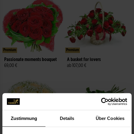
Premium
Premium
Passionate moments bouquet
A basket for lovers
69,00 €
ab 107,00 €
Zustimmung
Details
Über Cookies