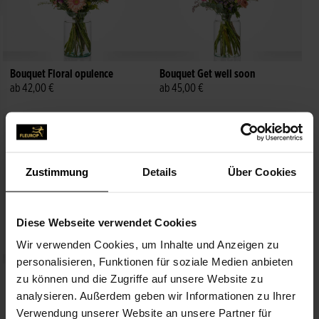
Bouquet Floral opulence
Bouquet Get well soon
ab 42,00 €
ab 45,00 €
Zustimmung
Details
Über Cookies
Diese Webseite verwendet Cookies
Wir verwenden Cookies, um Inhalte und Anzeigen zu
personalisieren, Funktionen für soziale Medien anbieten
Warm gesture bouquet
Lovely white
zu können und die Zugriffe auf unsere Website zu
ab 40,00 €
ab 45,00 €
analysieren. Außerdem geben wir Informationen zu Ihrer
Verwendung unserer Website an unsere Partner für