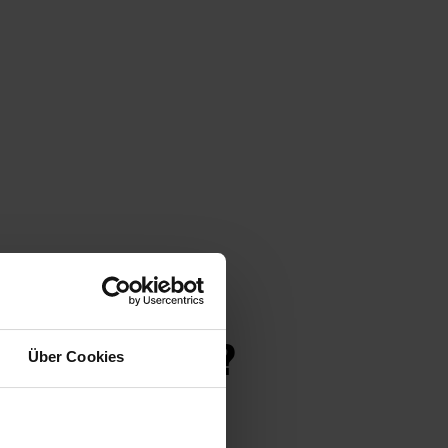
S GEFUNDEN?
Über Cookies
 weitere Blumen