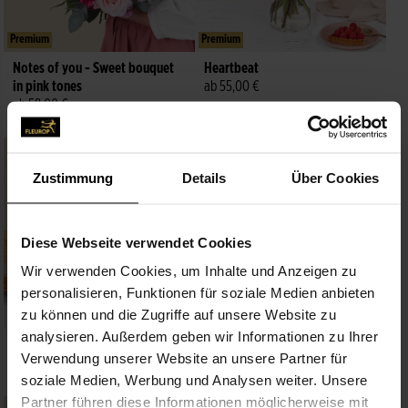
Premium
Premium
Notes of you - Sweet bouquet
Heartbeat
in pink tones
ab 55,00 €
ab 58,00 €
Zustimmung
Details
Über Cookies
Diese Webseite verwendet Cookies
Wir verwenden Cookies, um Inhalte und Anzeigen zu
personalisieren, Funktionen für soziale Medien anbieten
zu können und die Zugriffe auf unsere Website zu
analysieren. Außerdem geben wir Informationen zu Ihrer
Happy Day
Blush Romance
Verwendung unserer Website an unsere Partner für
ab 45,00 €
ab 50,00 €
soziale Medien, Werbung und Analysen weiter. Unsere
Partner führen diese Informationen möglicherweise mit