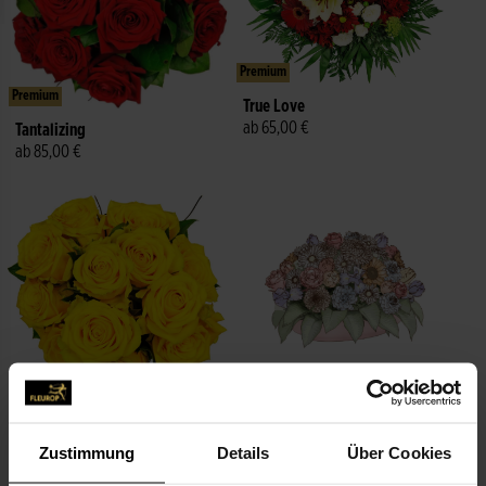
Premium
Premium
True Love
ab 65,00 €
Tantalizing
ab 85,00 €
Premium
Premium
Affection Yellow
Arrangement of Seasonal
Zustimmung
Details
Über Cookies
ab 70,00 €
Flowers
ab 68,00 €