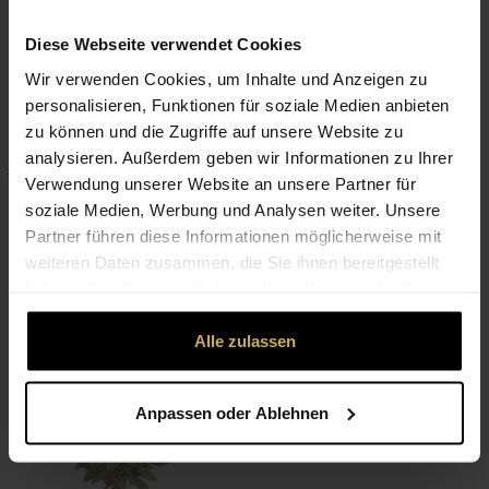
Diese Webseite verwendet Cookies
Wir verwenden Cookies, um Inhalte und Anzeigen zu
personalisieren, Funktionen für soziale Medien anbieten
zu können und die Zugriffe auf unsere Website zu
analysieren. Außerdem geben wir Informationen zu Ihrer
Verwendung unserer Website an unsere Partner für
soziale Medien, Werbung und Analysen weiter. Unsere
Partner führen diese Informationen möglicherweise mit
Premium
Premium
weiteren Daten zusammen, die Sie ihnen bereitgestellt
Florence
12 Roses
haben oder die sie im Rahmen Ihrer Nutzung der Dienste
ab 65,00 €
105,00 €
gesammelt haben.
Alle zulassen
Anpassen oder Ablehnen