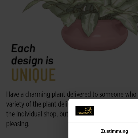
Have a charming plant delivered to someone who de
variety of the plant delivered may vary, dependin
the individual shop, but the florists will make sure
pleasing.
Zustimmung