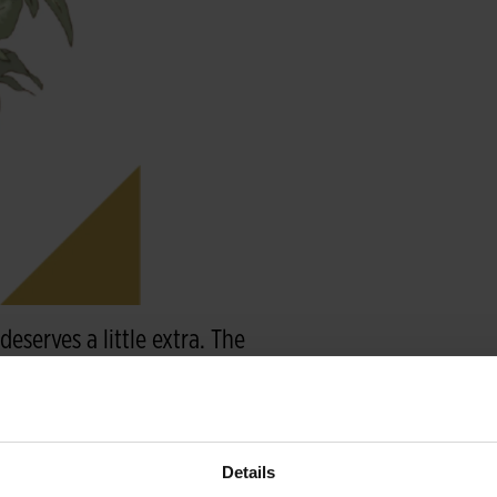
serves a little extra. The
g on the product range of
 your delivery will be
Details