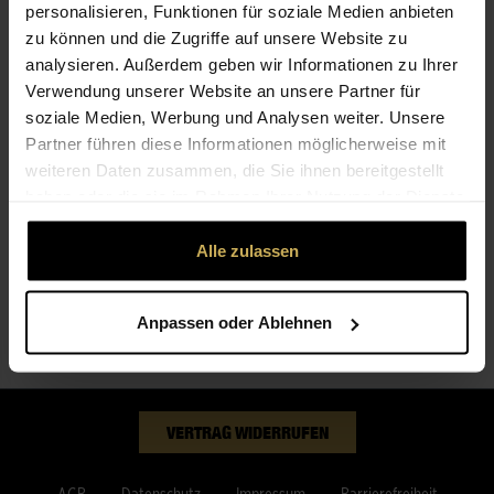
personalisieren, Funktionen für soziale Medien anbieten
Funeral spray golden
zu können und die Zugriffe auf unsere Website zu
analysieren. Außerdem geben wir Informationen zu Ihrer
GRÖSSE WÄHLEN
Verwendung unserer Website an unsere Partner für
soziale Medien, Werbung und Analysen weiter. Unsere
88,00 €
101,00 €
134,00 €
M
L
XL
Partner führen diese Informationen möglicherweise mit
weiteren Daten zusammen, die Sie ihnen bereitgestellt
haben oder die sie im Rahmen Ihrer Nutzung der Dienste
gesammelt haben.
BESCHREIBUNG
Alle zulassen
Anpassen oder Ablehnen
VERTRAG WIDERRUFEN