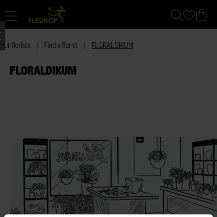
Our florists
|
Find a florist
|
FLORALDIKUM
FLORALDIKUM