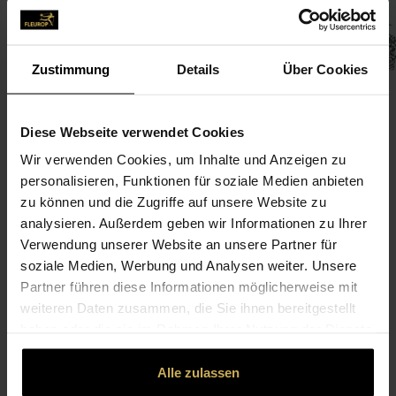
Zustimmung
Details
Über Cookies
Diese Webseite verwendet Cookies
Wir verwenden Cookies, um Inhalte und Anzeigen zu
CONTACT
personalisieren, Funktionen für soziale Medien anbieten
zu können und die Zugriffe auf unsere Website zu
FLORALDIKUM
analysieren. Außerdem geben wir Informationen zu Ihrer
Verwendung unserer Website an unsere Partner für
Verena Herrmann
soziale Medien, Werbung und Analysen weiter. Unsere
Höger Str. 1
Partner führen diese Informationen möglicherweise mit
85646 Anzing
weiteren Daten zusammen, die Sie ihnen bereitgestellt
haben oder die sie im Rahmen Ihrer Nutzung der Dienste
08121-250 69 00
gesammelt haben.
Alle zulassen
info@floraldikum.de