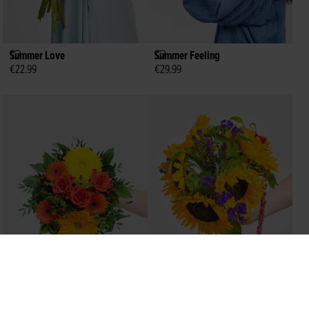
Summer Love
Summer Feeling
€22.99
€29.99
Velvet Sunset
A Perfect Summer Day