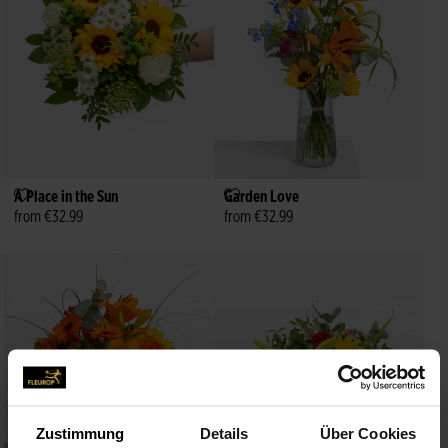
A Place in the Sun
Garden Love
from €32.99
from €32.99
Zustimmung
Details
Über Cookies