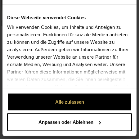
Diese Webseite verwendet Cookies
Premium
Wir verwenden Cookies, um Inhalte und Anzeigen zu
Joy of the Sun
Late Summer Splendor
personalisieren, Funktionen für soziale Medien anbieten
from €39.99
from €59.99
zu können und die Zugriffe auf unsere Website zu
analysieren. Außerdem geben wir Informationen zu Ihrer
Box Shipping
Verwendung unserer Website an unsere Partner für
soziale Medien, Werbung und Analysen weiter. Unsere
Partner führen diese Informationen möglicherweise mit
weiteren Daten zusammen, die Sie ihnen bereitgestellt
haben oder die sie im Rahmen Ihrer Nutzung der Dienste
gesammelt haben.
Alle zulassen
Anpassen oder Ablehnen
Premium