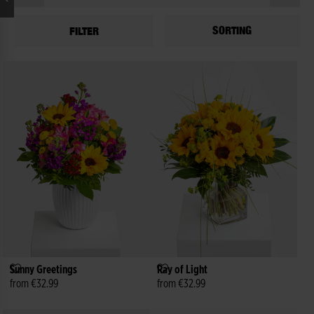
SORTING
FILTER
ion
Sunny Greetings
Ray of Light
from €32.99
from €32.99