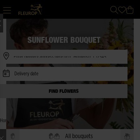
SUNFLOWER BOUQUET
Availability Check
Delivery date
FIND FLOWERS
Home
|
Flowers
|
Sunflowers
All bouquets