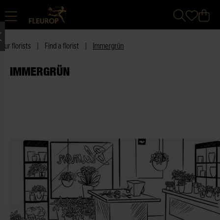
Our florists
|
Find a florist
|
Immergrün
IMMERGRÜN