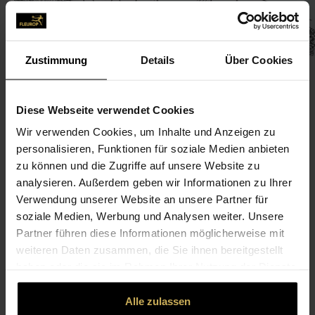
Zustimmung
Details
Über Cookies
Diese Webseite verwendet Cookies
Wir verwenden Cookies, um Inhalte und Anzeigen zu
CONTACT
personalisieren, Funktionen für soziale Medien anbieten
zu können und die Zugriffe auf unsere Website zu
Immergrün
analysieren. Außerdem geben wir Informationen zu Ihrer
Krauel, Fred
Verwendung unserer Website an unsere Partner für
Ehm-Welk-Str. 83
soziale Medien, Werbung und Analysen weiter. Unsere
Partner führen diese Informationen möglicherweise mit
16303 Schwedt
weiteren Daten zusammen, die Sie ihnen bereitgestellt
haben oder die sie im Rahmen Ihrer Nutzung der Dienste
03332-833 46 00
gesammelt haben.
03332-833 46 01
Alle zulassen
blumenimmergruen@web.de