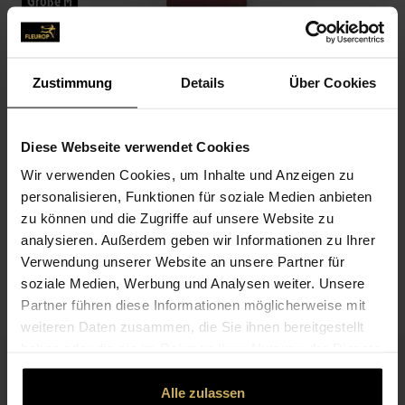
Größe M
Premium
For the Loving Heart
Zustimmung
Details
Über Cookies
GRÖSSE WÄHLEN
Diese Webseite verwendet Cookies
70,00 €
86,00 €
110,00 €
M
L
XL
Wir verwenden Cookies, um Inhalte und Anzeigen zu
personalisieren, Funktionen für soziale Medien anbieten
zu können und die Zugriffe auf unsere Website zu
analysieren. Außerdem geben wir Informationen zu Ihrer
BESCHREIBUNG
Verwendung unserer Website an unsere Partner für
soziale Medien, Werbung und Analysen weiter. Unsere
PASSEND ZUM BLUMENGRUSS
Partner führen diese Informationen möglicherweise mit
weiteren Daten zusammen, die Sie ihnen bereitgestellt
haben oder die sie im Rahmen Ihrer Nutzung der Dienste
gesammelt haben.
Alle zulassen