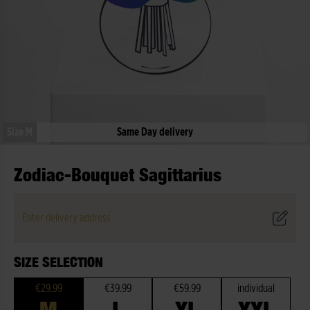
Size M
Same Day delivery
Zodiac-Bouquet Sagittarius
Enter delivery address
SIZE SELECTION
€29.99
€39.99
€59.99
individual
M
L
XL
XXL