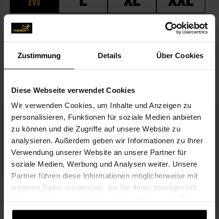
Add to wishlist
Zustimmung
Details
Über Cookies
DESCRIPTION
MATCHES THE BOUQUET
Diese Webseite verwendet Cookies
Wir verwenden Cookies, um Inhalte und Anzeigen zu
personalisieren, Funktionen für soziale Medien anbieten
zu können und die Zugriffe auf unsere Website zu
analysieren. Außerdem geben wir Informationen zu Ihrer
Verwendung unserer Website an unsere Partner für
soziale Medien, Werbung und Analysen weiter. Unsere
Partner führen diese Informationen möglicherweise mit
All the best for your birthday
weiteren Daten zusammen, die Sie ihnen bereitgestellt
€3.99
haben oder die sie im Rahmen Ihrer Nutzung der Dienste
gesammelt haben.