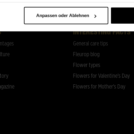
BACK TO TOP
Anpassen oder Ablehnen
S
INTERESTING FACTS
ntages
General care tips
lture
Fleurop blog
Flower types
tory
Flowers for Valentine's Day
gazine
Flowers for Mother's Day