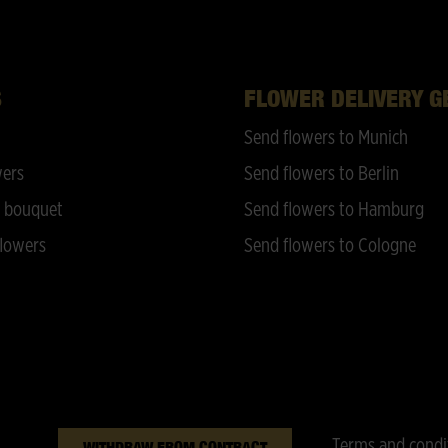
S
FLOWER DELIVERY 
Send flowers to Munich
wers
Send flowers to Berlin
 bouquet
Send flowers to Hamburg
lowers
Send flowers to Cologne
Terms and condi
WITHDRAW FROM CONTRACT