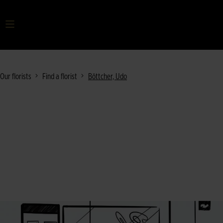
Your search term
Our florists
Find a florist
Böttcher, Udo