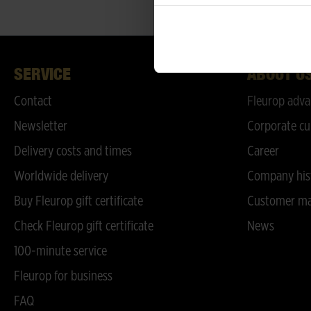
SERVICE
ABOUT U
Contact
Fleurop adva
Newsletter
Corporate cu
Delivery costs and times
Career
Worldwide delivery
Company his
Buy Fleurop gift certificate
Customer ma
Check Fleurop gift certificate
News
100-minute service
Fleurop for business
FAQ