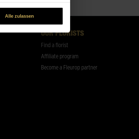
Alle zulassen
OUR FLORISTS
Find a florist
Affiliate program
Become a Fleurop partner