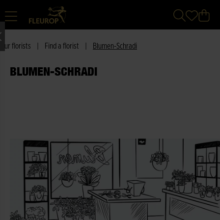
Our florists
|
Find a florist
|
Blumen-Schradi
BLUMEN-SCHRADI