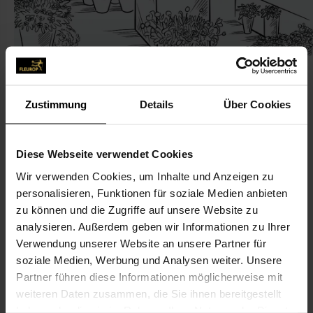
Zustimmung
Details
Über Cookies
CONTACT
Diese Webseite verwendet Cookies
Blumen-Schradi
Wir verwenden Cookies, um Inhalte und Anzeigen zu
personalisieren, Funktionen für soziale Medien anbieten
Stöberl-Neumaier Ursula, Blumen-Schradi
zu können und die Zugriffe auf unsere Website zu
Dinglinger Hauptstr. 5
analysieren. Außerdem geben wir Informationen zu Ihrer
77933 Lahr
Verwendung unserer Website an unsere Partner für
soziale Medien, Werbung und Analysen weiter. Unsere
07821-225 64
Partner führen diese Informationen möglicherweise mit
07821-226 33
weiteren Daten zusammen, die Sie ihnen bereitgestellt
haben oder die sie im Rahmen Ihrer Nutzung der Dienste
blumen.schradi@yahoo.de