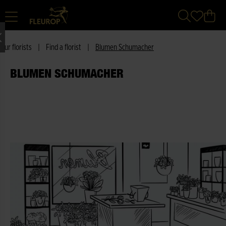
Our florists
|
Find a florist
|
Blumen Schumacher
BLUMEN SCHUMACHER