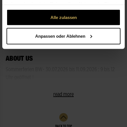
haben oder die sie im Rahmen Ihrer Nutzung der Dienste
gesammelt haben.
OPENING HOURS
Alle zulassen
SERVICES
Anpassen oder Ablehnen
ABOUT US
Sommerferien BW- 30.07.2026 bis 11.09.2026 : 9 bis 12
Uhr geöffnet !
read more
BACK TO TOP