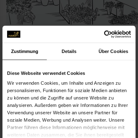
Zustimmung
Details
Über Cookies
CONTACT
Diese Webseite verwendet Cookies
Blumen Schumacher
Wir verwenden Cookies, um Inhalte und Anzeigen zu
Blümle, Petra
personalisieren, Funktionen für soziale Medien anbieten
Mannheimer Str. 97
zu können und die Zugriffe auf unsere Website zu
76676 Graben-Neudorf
analysieren. Außerdem geben wir Informationen zu Ihrer
Verwendung unserer Website an unsere Partner für
soziale Medien, Werbung und Analysen weiter. Unsere
07255-94 56
Partner führen diese Informationen möglicherweise mit
07255-23 13
weiteren Daten zusammen, die Sie ihnen bereitgestellt
petra.bluemle@aol.de