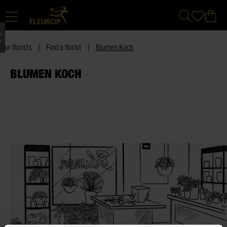
Our florists
|
Find a florist
|
Blumen Koch
BLUMEN KOCH