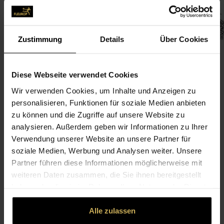
Zustimmung
Details
Über Cookies
Diese Webseite verwendet Cookies
Wir verwenden Cookies, um Inhalte und Anzeigen zu
CONTACT
personalisieren, Funktionen für soziale Medien anbieten
zu können und die Zugriffe auf unsere Website zu
Blumen Koch
analysieren. Außerdem geben wir Informationen zu Ihrer
Verwendung unserer Website an unsere Partner für
Koch Steffen, Blumen Koch
soziale Medien, Werbung und Analysen weiter. Unsere
Nordring 18
Partner führen diese Informationen möglicherweise mit
67227 Frankenthal
weiteren Daten zusammen, die Sie ihnen bereitgestellt
haben oder die sie im Rahmen Ihrer Nutzung der Dienste
06233-630 72
gesammelt haben.
06233-610 91
Alle zulassen
steffenkoch@blumenkoch.de