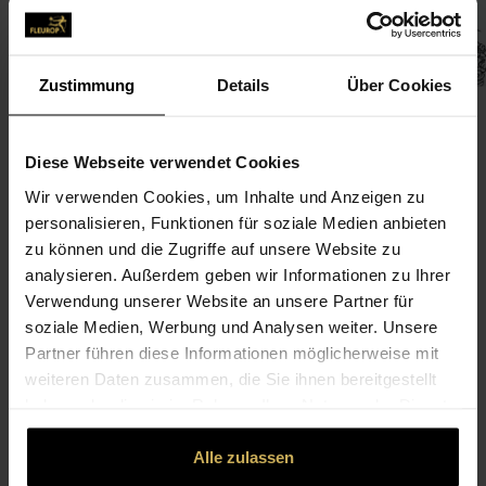
Zustimmung
Details
Über Cookies
Diese Webseite verwendet Cookies
Wir verwenden Cookies, um Inhalte und Anzeigen zu
CONTACT
personalisieren, Funktionen für soziale Medien anbieten
zu können und die Zugriffe auf unsere Website zu
Moderne Floristik Steinbrecher
analysieren. Außerdem geben wir Informationen zu Ihrer
Verwendung unserer Website an unsere Partner für
Moderne Floristik Steinbrecher Inh. Birgit Honvehlmann
soziale Medien, Werbung und Analysen weiter. Unsere
e.K.
Partner führen diese Informationen möglicherweise mit
Dortmunder Str. 116-118
weiteren Daten zusammen, die Sie ihnen bereitgestellt
45731 Waltrop
haben oder die sie im Rahmen Ihrer Nutzung der Dienste
gesammelt haben.
02309-751 40
Alle zulassen
02309-60 07 31