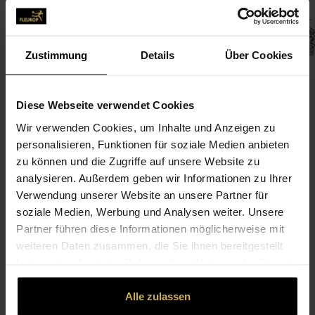
Zustimmung
Details
Über Cookies
Diese Webseite verwendet Cookies
Wir verwenden Cookies, um Inhalte und Anzeigen zu
CONTACT
personalisieren, Funktionen für soziale Medien anbieten
zu können und die Zugriffe auf unsere Website zu
Anastasia Krukov
analysieren. Außerdem geben wir Informationen zu Ihrer
Verwendung unserer Website an unsere Partner für
Anastasia Krukov
soziale Medien, Werbung und Analysen weiter. Unsere
Dortmunder Str. 1
Partner führen diese Informationen möglicherweise mit
44536 Lünen
weiteren Daten zusammen, die Sie ihnen bereitgestellt
haben oder die sie im Rahmen Ihrer Nutzung der Dienste
02306-763 70 89
gesammelt haben.
Alle zulassen
blumen-cafe@web.de