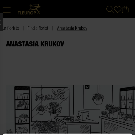
Our florists
|
Find a florist
|
Anastasia Krukov
ANASTASIA KRUKOV