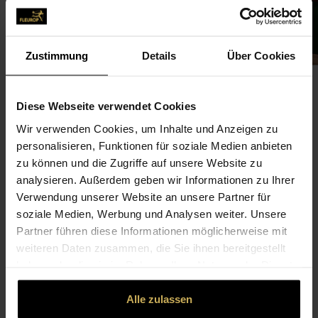
Zustimmung
Details
Über Cookies
Diese Webseite verwendet Cookies
Wir verwenden Cookies, um Inhalte und Anzeigen zu
CONTACT
personalisieren, Funktionen für soziale Medien anbieten
zu können und die Zugriffe auf unsere Website zu
Gärtnerei Jentsch
analysieren. Außerdem geben wir Informationen zu Ihrer
Verwendung unserer Website an unsere Partner für
Jentsch, Kai
soziale Medien, Werbung und Analysen weiter. Unsere
Hamburger Str. 33
Partner führen diese Informationen möglicherweise mit
22941 Bargteheide
weiteren Daten zusammen, die Sie ihnen bereitgestellt
haben oder die sie im Rahmen Ihrer Nutzung der Dienste
04532-229 42
gesammelt haben.
04532-259 40
Alle zulassen
info@blumen-jentsch.de