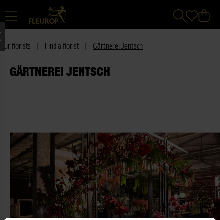
Our florists
|
Find a florist
|
Gärtnerei Jentsch
GÄRTNEREI JENTSCH