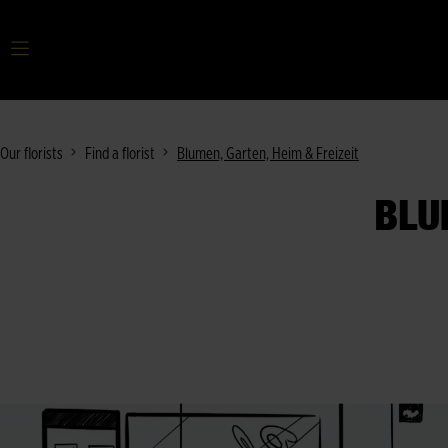
Your search term
Our florists
Find a florist
Blumen, Garten, Heim & Freizeit
BLU