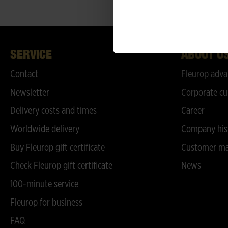
SERVICE
ABOUT U
Contact
Fleurop adva
Newsletter
Corporate cu
Delivery costs and times
Career
Worldwide delivery
Company his
Buy Fleurop gift certificate
Customer ma
Check Fleurop gift certificate
News
100-minute service
Fleurop for business
FAQ