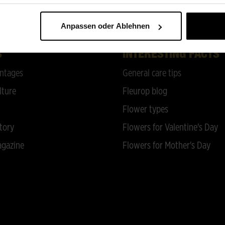
BACK TO TOP
Anpassen oder Ablehnen
S
INTERESTING FACTS
ntages
General care tips
lture
Fleurop blog
Flower types
tory
Flowers for Valentine's Day
gazine
Flowers for Mother's Day