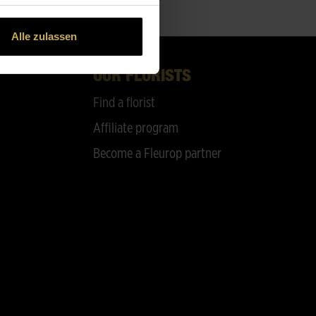
Alle zulassen
OUR FLORISTS
Find a florist
Affiliate program
Become a Fleurop partner