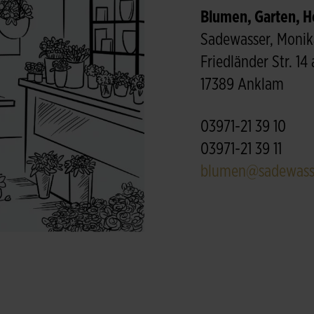
Blumen, Garten, He
Sadewasser, Monik
Friedländer Str. 14 
17389 Anklam
03971-21 39 10
03971-21 39 11
blumen@sadewass