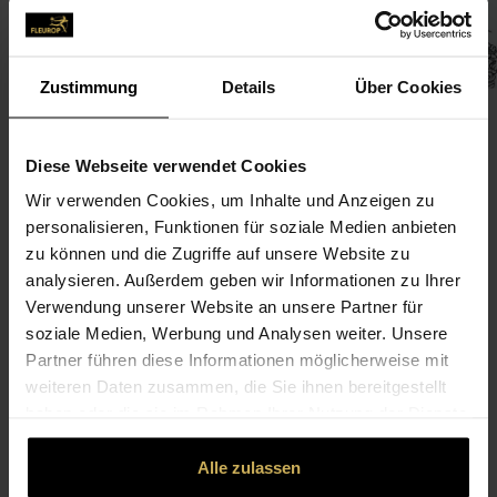
Zustimmung
Details
Über Cookies
Diese Webseite verwendet Cookies
Wir verwenden Cookies, um Inhalte und Anzeigen zu
CONTACT
personalisieren, Funktionen für soziale Medien anbieten
zu können und die Zugriffe auf unsere Website zu
Blumenhaus am Markt
analysieren. Außerdem geben wir Informationen zu Ihrer
Verwendung unserer Website an unsere Partner für
Schleicher, Detlef
soziale Medien, Werbung und Analysen weiter. Unsere
Schillerplatz 20
Partner führen diese Informationen möglicherweise mit
06429 Nienburg (Saale)
weiteren Daten zusammen, die Sie ihnen bereitgestellt
haben oder die sie im Rahmen Ihrer Nutzung der Dienste
034721-227 74
gesammelt haben.
034721-41 87 07
Alle zulassen
schleicher-nienburg@t-online.de