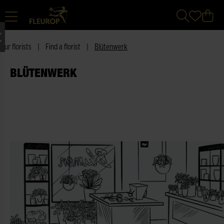
Our florists
|
Find a florist
|
Blütenwerk
BLÜTENWERK