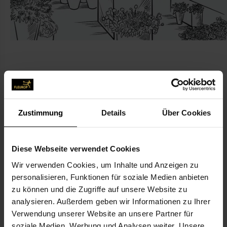
CONTACT
Zustimmung
Details
Über Cookies
Blütenwerk
Daniela Nitzschke, Blumenladen „Blütenwerk“
Diese Webseite verwendet Cookies
Leineweg 3a
Wir verwenden Cookies, um Inhalte und Anzeigen zu
04509 Krostitz
personalisieren, Funktionen für soziale Medien anbieten
zu können und die Zugriffe auf unsere Website zu
034295-707 47
analysieren. Außerdem geben wir Informationen zu Ihrer
034295-704703
Verwendung unserer Website an unsere Partner für
soziale Medien, Werbung und Analysen weiter. Unsere
info@bluetenwerk-krostitz.de