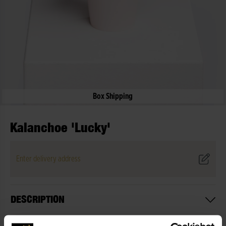
Box Shipping
Kalanchoe 'Lucky'
Enter delivery address
DESCRIPTION