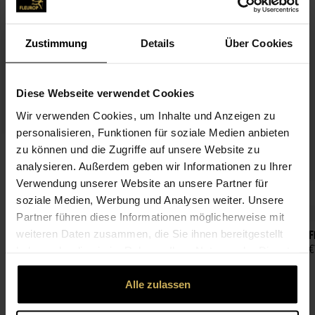
MATCHES THE BOUQUET
Zustimmung
Details
Über Cookies
Diese Webseite verwendet Cookies
Wir verwenden Cookies, um Inhalte und Anzeigen zu
personalisieren, Funktionen für soziale Medien anbieten
All the love
zu können und die Zugriffe auf unsere Website zu
€3.99
analysieren. Außerdem geben wir Informationen zu Ihrer
Verwendung unserer Website an unsere Partner für
soziale Medien, Werbung und Analysen weiter. Unsere
Partner führen diese Informationen möglicherweise mit
weiteren Daten zusammen, die Sie ihnen bereitgestellt
Lindt Pralines
F
€9.99
€
haben oder die sie im Rahmen Ihrer Nutzung der Dienste
Content:
0.097 kg
gesammelt haben.
(€102.99 / 1 kg)
Alle zulassen