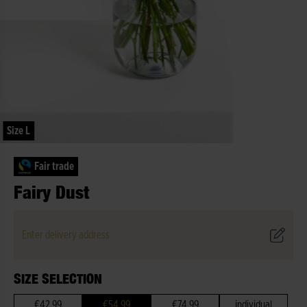
Size L
Fair trade
Fairy Dust
Enter delivery address
SIZE SELECTION
€42.99
€54.99
€74.99
individual