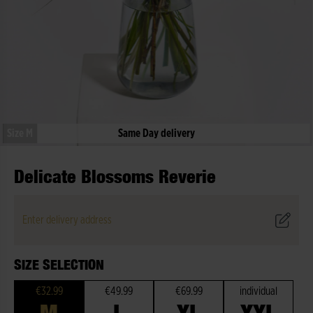
Size M
Same Day delivery
Delicate Blossoms Reverie
Enter delivery address
SIZE SELECTION
€32.99
€49.99
€69.99
individual
M
L
XL
XXL