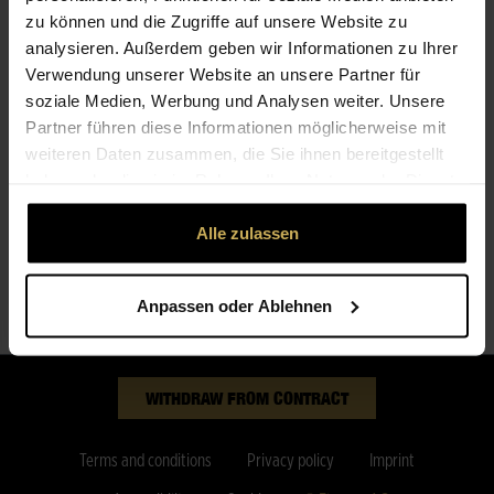
zu können und die Zugriffe auf unsere Website zu
analysieren. Außerdem geben wir Informationen zu Ihrer
Single Rose
Verwendung unserer Website an unsere Partner für
soziale Medien, Werbung und Analysen weiter. Unsere
Partner führen diese Informationen möglicherweise mit
DESCRIPTION
weiteren Daten zusammen, die Sie ihnen bereitgestellt
haben oder die sie im Rahmen Ihrer Nutzung der Dienste
MATCHES THE BOUQUET
gesammelt haben.
Alle zulassen
Anpassen oder Ablehnen
WITHDRAW FROM CONTRACT
Terms and conditions
Privacy policy
Imprint