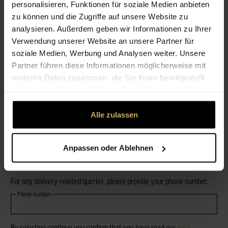
personalisieren, Funktionen für soziale Medien anbieten
zu können und die Zugriffe auf unsere Website zu
Repeat password*
analysieren. Außerdem geben wir Informationen zu Ihrer
Verwendung unserer Website an unsere Partner für
soziale Medien, Werbung und Analysen weiter. Unsere
Passwords must have a minimum length of 8 characters.
Partner führen diese Informationen möglicherweise mit
Street*
house number*
weiteren Daten zusammen, die Sie ihnen bereitgestellt
haben oder die sie im Rahmen Ihrer Nutzung der Dienste
Postal code*
City*
gesammelt haben.
Alle zulassen
Company/Additional address line
Anpassen oder Ablehnen
Country*
For any delivery-related queries, please provide your phone number.
Phone number