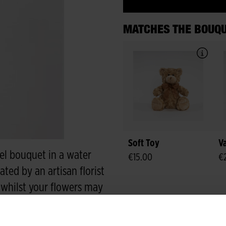
MATCHES THE BOUQ
Soft Toy
V
tel bouquet in a water
€15.00
€
ated by an artisan florist
, whilst your flowers may
t as lovely. No matter the
 because gesture, our