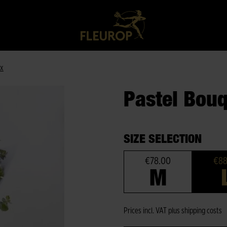
ox
Pastel Bouq
SIZE SELECTION
€78.00
€88
M
Prices incl. VAT plus shipping costs