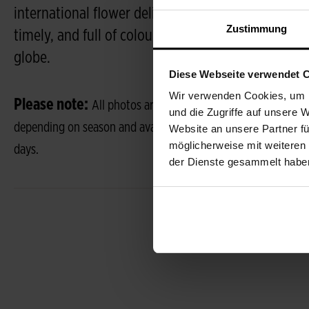
international flower delivery makes it simple to s
Zustimmung
timely, and full of colour, your gift will brighten 
globe.
Diese Webseite verwendet 
Wir verwenden Cookies, um I
Please note:
All photos are sample photos, each bouquet 
und die Zugriffe auf unsere 
depending on season and availability. Budding flowers unfold 
Website an unsere Partner fü
möglicherweise mit weiteren
days.
der Dienste gesammelt habe