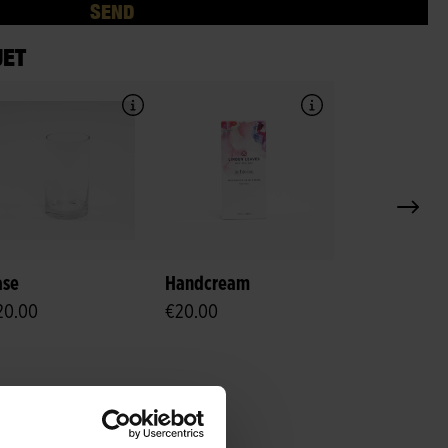
SEND
UET
ase
Handcream
20.00
€20.00