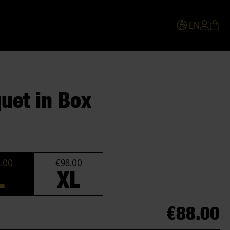
EN
uet in Box
.00
€98.00
L
XL
€88.00