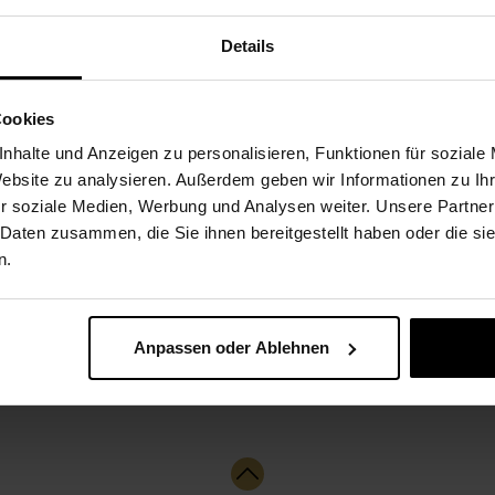
end love anywhere. Fresh,
Details
someone’s day across the
Cookies
nhalte und Anzeigen zu personalisieren, Funktionen für soziale
is unique and may vary
Website zu analysieren. Außerdem geben wir Informationen zu I
their full beauty within a few
r soziale Medien, Werbung und Analysen weiter. Unsere Partner
 Daten zusammen, die Sie ihnen bereitgestellt haben oder die s
n.
Anpassen oder Ablehnen