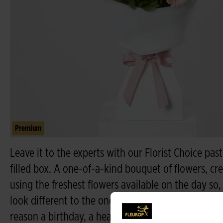
Premium
Leave it to the experts with our Florist Choice pas
filled box. A one-of-a-kind bouquet of flowers, cre
using the freshest flowers available on the day so
look different to the one pictured, it’ll still be jus
reason a birthday, a heartfelt thank-you, or a just