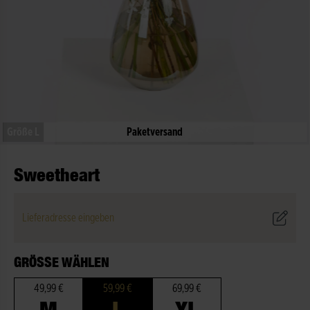
Größe L
Paketversand
Sweetheart
Lieferadresse eingeben
GRÖSSE WÄHLEN
49,99 €
59,99 €
69,99 €
M
L
XL