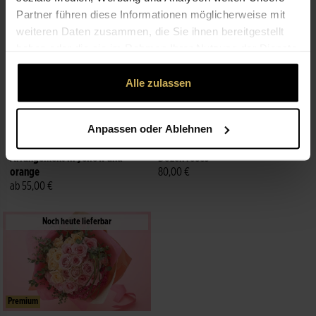
Noch heute lieferbar
Noch heute lieferbar
Partner führen diese Informationen möglicherweise mit
weiteren Daten zusammen, die Sie ihnen bereitgestellt
haben oder die sie im Rahmen Ihrer Nutzung der Dienste
gesammelt haben.
Alle zulassen
Anpassen oder Ablehnen
Premium
Premium
Arrangement in yellow and
Dozen roses
orange
80,00 €
ab 55,00 €
Noch heute lieferbar
Premium