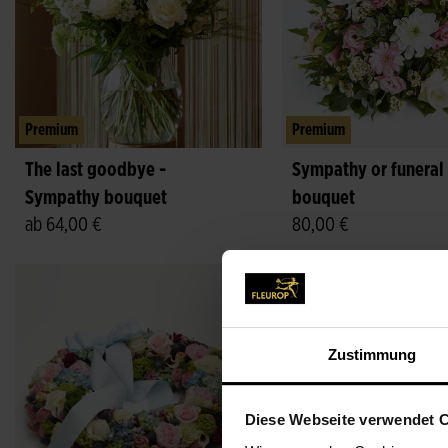
Premium
Premium
The last goodbye -
Sympathy or funeral
Sympathy bouquet
bouquet
ab 64,00 €
80,00 €
Zustimmung
Diese Webseite verwendet 