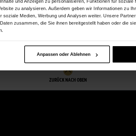
nhalte und Anzeigen zu personalisieren, Funktionen für soziale
Website zu analysieren. Außerdem geben wir Informationen zu I
Premium
r soziale Medien, Werbung und Analysen weiter. Unsere Partner
 Daten zusammen, die Sie ihnen bereitgestellt haben oder die s
h
Funeral Bouquet with
n.
White Flowers
ab 94,00 €
Anpassen oder Ablehnen
ZURÜCK NACH OBEN