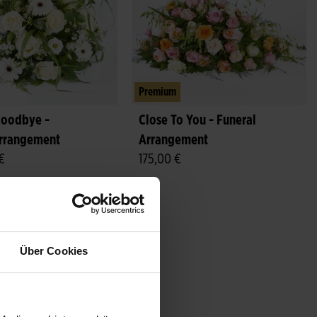
Premium
goodbye -
Close To You - Funeral
arrangement
Arrangement
 €
175,00 €
Über Cookies