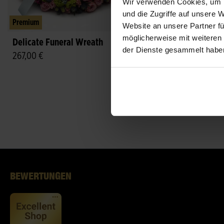
Wir verwenden Cookies, um I
und die Zugriffe auf unsere 
Premium
Premium
Website an unsere Partner fü
möglicherweise mit weiteren
Delicate Funeral Wreath
Funeral Bouquet wit
der Dienste gesammelt habe
267,00 €
Colorful flowers and
ab 94,00 €
Ribbon
BEWERTUNGEN