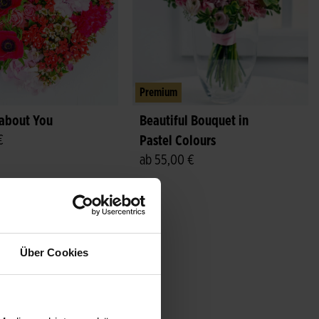
Premium
 about You
Beautiful Bouquet in
€
Pastel Colours
ab 55,00 €
Über Cookies