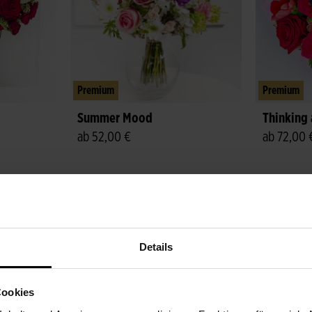
Premium
Premium
Summer Mood
Thinking
ab 52,00 €
ab 72,00 
bar
Noch heute lieferbar
Details
Cookies