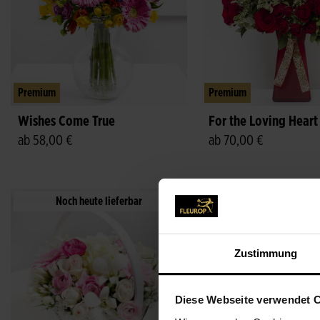
Premium
Premium
Wishes Come True
For the Loving Heart
ab 58,00 €
ab 70,00 €
Noch heute lieferbar
Noch heute liefer
Zustimmung
Diese Webseite verwendet 