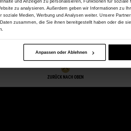
nhalte und Anzeigen zu personalisieren, Funktionen für soziale
Website zu analysieren. Außerdem geben wir Informationen zu I
Premium
r soziale Medien, Werbung und Analysen weiter. Unsere Partner
 Daten zusammen, die Sie ihnen bereitgestellt haben oder die s
15 red roses and Moet
n.
rs
and Chandon
168,00 €
champagne
Anpassen oder Ablehnen
ZURÜCK NACH OBEN