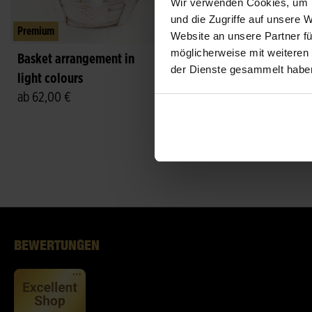
Wir verwenden Cookies, um I
und die Zugriffe auf unsere 
Premium
Premium
Website an unsere Partner fü
möglicherweise mit weiteren
Basket arrangement in
Romantic Bouquet in
der Dienste gesammelt habe
light colours
Red and White Colou
ab 62,00 €
ab 60,00 €
BEWERTUNGEN